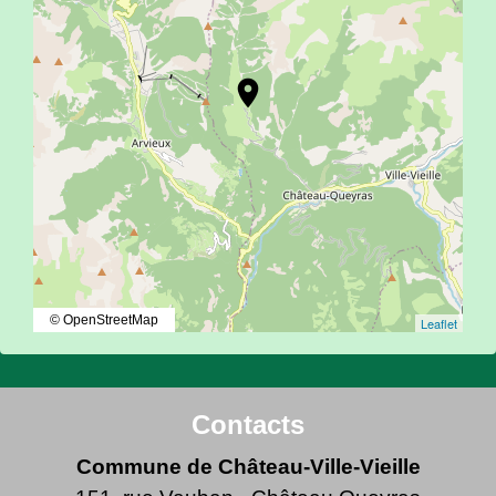
location_on
© OpenStreetMap
Leaflet
Contacts
Commune de Château-Ville-Vieille