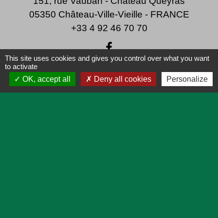
151, rue Vauban - Château Queyras
05350 Château-Ville-Vieille - FRANCE
+33 4 92 46 70 70
This site uses cookies and gives you control over what you want
to activate
OK, accept all
Deny all cookies
Personalize
Liens
Lien utiles
Actualités
Agenda
Pratique
Plan
Démarches en ligne
Prévisions météo