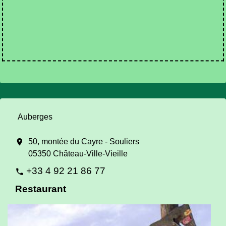
Auberges
location_on
50, montée du Cayre - Souliers
05350 Château-Ville-Vieille
+33 4 92 21 86 77
phone
Restaurant