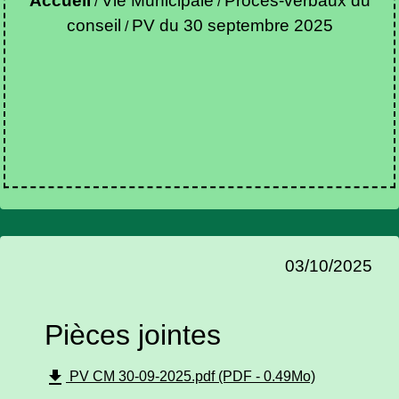
Accueil
Vie Municipale
Procès-verbaux du
/
/
conseil
PV du 30 septembre 2025
/
03/10/2025
Pièces jointes
file_download
PV CM 30-09-2025.pdf (PDF - 0.49Mo)