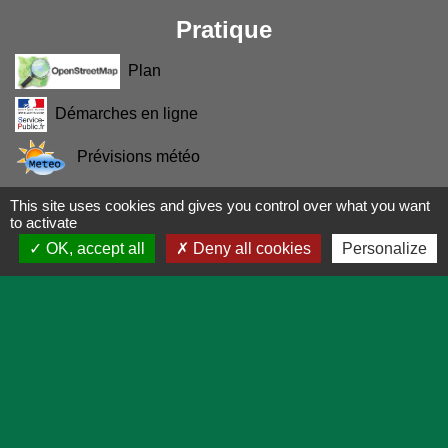
Pratique
Plan
Démarches en ligne
Prévisions météo
This site uses cookies and gives you control over what you want
Mentions légales
-
Politique de confidentialité
-
to activate
OK, accept all
Deny all cookies
Personalize
Accessibilité
-
Application mobile Localiti
-
Plan du site
-
Gestion des cookies
Site créé en partenariat avec Réseau des Communes