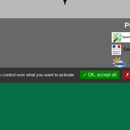
P
Dé
 control over what you want to activate
OK, accept all
entialité
-
Accessibilité
-
Application mobile Localiti
Site créé en partenariat avec Réseau des Communes