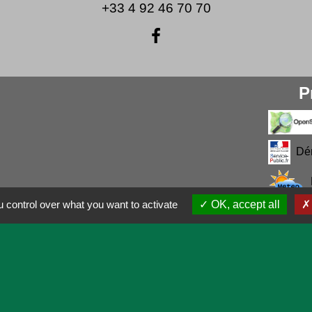
+33 4 92 46 70 70
P
Dé
 control over what you want to activate
OK, accept all
entialité
-
Accessibilité
-
Application mobile Localiti
Site créé en partenariat avec Réseau des Communes