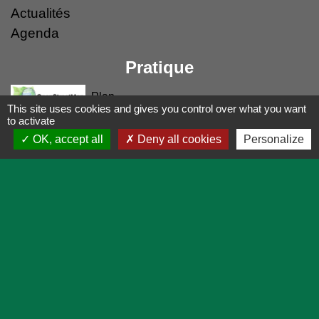
Actualités
Agenda
Pratique
Plan
This site uses cookies and gives you control over what you want
to activate
Démarches en ligne
OK, accept all
Deny all cookies
Personalize
Prévisions météo
Mentions légales
-
Politique de confidentialité
-
Accessibilité
-
Application mobile Localiti
-
Plan du site
-
Gestion des cookies
Site créé en partenariat avec Réseau des Communes