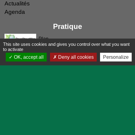
Actualités
Agenda
Pratique
Plan
This site uses cookies and gives you control over what you want
to activate
Démarches en ligne
OK, accept all
Deny all cookies
Personalize
Prévisions météo
Mentions légales
-
Politique de confidentialité
-
Accessibilité
-
Application mobile Localiti
-
Plan du site
-
Gestion des cookies
Site créé en partenariat avec Réseau des Communes