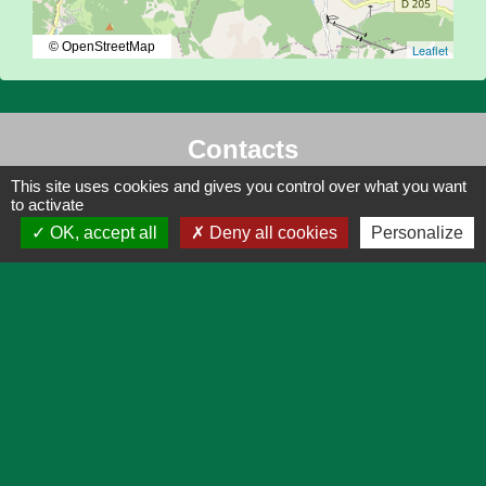
© OpenStreetMap
Leaflet
Contacts
This site uses cookies and gives you control over what you want
Commune de Château-Ville-Vieille
to activate
151, rue Vauban - Château Queyras
OK, accept all
Deny all cookies
Personalize
05350 Château-Ville-Vieille - FRANCE
+33 4 92 46 70 70
Liens
Lien utiles
Actualités