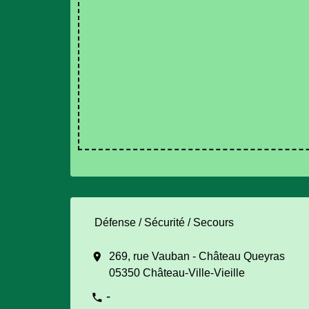
Défense / Sécurité / Secours
location_on
269, rue Vauban - Château Queyras
05350 Château-Ville-Vieille
-
phone