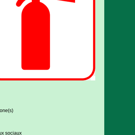
one(s)
x sociaux