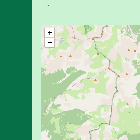
-
+
−