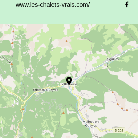
www.les-chalets-vrais.com/
location_on