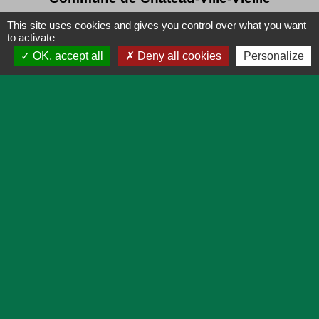
151, rue Vauban - Château Queyras
This site uses cookies and gives you control over what you want
05350 Château-Ville-Vieille - FRANCE
to activate
OK, accept all
Deny all cookies
Personalize
+33 4 92 46 70 70
Liens
Lien utiles
Actualités
Agenda
Pratique
Plan
Démarches en ligne