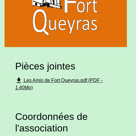
Pièces jointes
file_download
Les Amis de Fort Queyras.pdf (PDF -
1.40Mo)
Coordonnées de
l'association