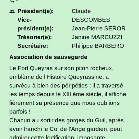
phone
Président(e):
Claude
people
Vice-
DESCOMBES
président(e):
Jean-Pierre SEROR
Trésorier(e):
Janine MARCUZZI
Secrétaire:
Philippe BARBERO
Association de sauvegarde
Le Fort Queyras sur son piton rocheux,
emblème de l’Histoire Queyrassine, a
survécu à bien des péripéties : il a traversé
les temps depuis le XIII ème siècle, il affiche
fièrement sa présence que nous oublions
parfois !
Chacun au sortir des gorges du Guil, après
avoir franchi le Col de l’Ange gardien, peut
admirer cette fortification, imposante,