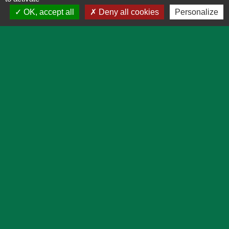
OK, accept all
Deny all cookies
Personalize
Lien utiles
Actualités
Agenda
Pratique
Plan
Démarches en ligne
Prévisions météo
Mentions légales
-
Politique de confidentialité
-
Accessibilité
-
Application mobile Localiti
-
Plan du site
-
Gestion des cookies