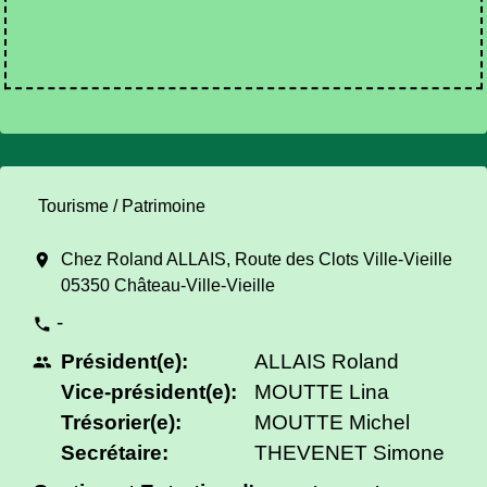
Tourisme / Patrimoine
location_on
Chez Roland ALLAIS, Route des Clots Ville-Vieille
05350 Château-Ville-Vieille
-
phone
Président(e):
ALLAIS Roland
people
Vice-président(e):
MOUTTE Lina
Trésorier(e):
MOUTTE Michel
Secrétaire:
THEVENET Simone